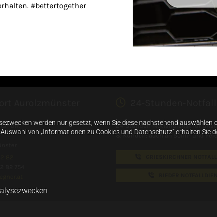
rhalten. #bettertogether
rt Aurolzmünster

24-Stunden-Notfall
sezwecken werden nur gesetzt, wenn Sie diese nachstehend auswählen od
r GmbH.
24-Stunden-Notfalldienst für uns
h Auswahl von „Informationen zu Cookies und Datenschutz“ erhalten Sie de
& Kunden: auch an Sonn- und Feie
ünster
42 82
GRIESKIRCHNER NOTFALL
42 82 754
RIEDER NOTFALLDIE
egner.at
nalysezwecken