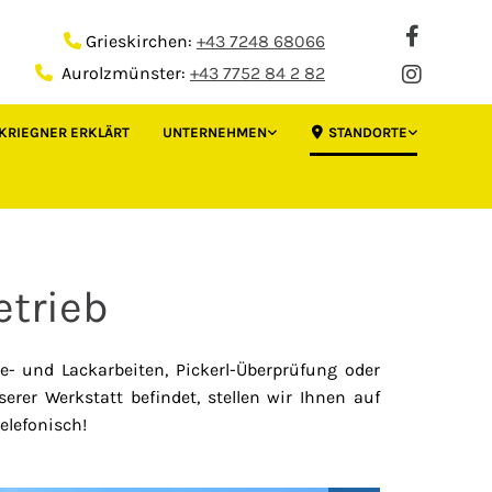
Grieskirchen:
+43 7248 68066

Aurolzmünster:
+43 7752 84 2 82

KRIEGNER ERKLÄRT
UNTERNEHMEN
STANDORTE
etrieb
e- und Lackarbeiten, Pickerl-Überprüfung oder
erer Werkstatt befindet, stellen wir Ihnen auf
elefonisch!