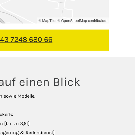
© MapTiler
© OpenStreetMap contributors
43 7248 680 66
uf einen Blick
en sowie Modelle.
ckerl«
 [bis zu 3,5t]
nlagerung & Reifendienst]