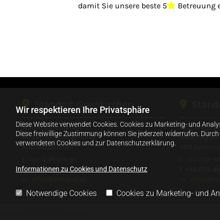
damit Sie unsere beste 5
Betreuung e


Standort Grieskirchen

Stando
Wir respektieren Ihre Privatsphäre
Diese Website verwendet Cookies. Cookies zu Marketing- und Analy
Auto Kriegner GmbH.
Auto Kriegne
Diese freiwillige Zustimmung können Sie jederzeit widerrufen. Durc
Industriestraße 33 + 35a
Weierfing 90
verwendeten Cookies und zur Datenschutzerklärung.
4710 Grieskirchen
4971 Aurolzm
t.
+43 7248 680 66
t.
+43 7752 8
Informationen zu Cookies und Datenschutz
f. +43 7248 680 66 318
f. +43 7752 8
m.
office@kriegner.at
m.
office@kri
Notwendige Cookies
Cookies zu Marketing- und A
Website erstellt von HEROLD