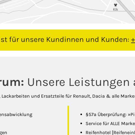
nst für unsere Kundinnen und Kunden:
+
rum:
Unsere Leistungen a
-, Lackarbeiten und Ersatzteile für Renault, Dacia & alle Mark
densabwicklung
§57a Überprüfung: »Pi
Service für ALLE Marken
ngen
Reifenhotel [Reifenei