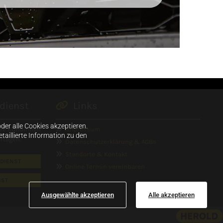
dienst

Links
er alle Cookies akzeptieren.
ere Kundinnen
Impressum

taillierte Information zu den
rtagen:
Datenschutzerklärung & AGBs

Standorte & Kontakt

DIENST
Online Termin vereinbaren

NST
Ausgewählte akzeptieren
Alle akzeptieren